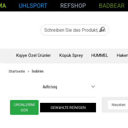
A
UHLSPORT
REFSHOP
BADBEAR
Kişiye Özel Ürünler
Köpük Sprey
HUMMEL
Hakem
Startseite
İndirim
Auflistung
ÜRÜNLERİNİ
GEWäHLTE REİNİGEN
GÖR