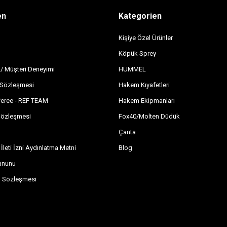
en
Kategorien
Kişiye Özel Ürünler
Köpük Sprey
 / Müşteri Deneyimi
HUMMEL
ı Sözleşmesi
Hakem Kıyafetleri
feree - REF TEAM
Hakem Ekipmanları
Sözleşmesi
Fox40/Molten Düdük
Çanta
 İleti İzni Aydınlatma Metni
Blog
Kanunu
n Sözleşmesi