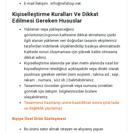
E-mail İletişim :
info@refshop.net
Kişiselleştirme Kuralları Ve Dikkat
Edilmesi Gereken Hususlar
Yüklenen veya yükleyeceğiniz
görüntünün,logonun kalitesine dikkat etmelsiniz çünki
ilgili alanan yüklenen veri doğrudan tasarım ekiplerimiz
tarafından indirilerek ölçeklendirilip baskıya alınmaktadır.
Kalitede sorun oluşmaması için yüksek kalite olmasına
dikkat ediniz.
Kişiselleştirme alanında yer alan metin alanında nasıl bir
kişiselleştirme istediğinzi açıklayabilir veya direkt olarak
yazılması gereken verileri (isim soyisim , takma ad , sayı ,
rakam , numara , söz vb.) belirtebilirsiniz.
Tasarımınız önceden görmek veya numuna örnekleri
görmek için iletişim bilgilerimizden bizlere
ulaşabilirsiniz.
Tasarımınız hazırlanıp ürüne basıldıktan sonra iptal/iade
ve değiliklik yapılamaz
Kişiye Özel Ürün Sözleşmesi
Bu ürünü satın almak isteyen ve alışveriş yapan