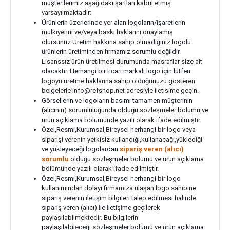
müşterilerimiz aşağıdaki şartları kabul etmiş
varsayılmaktadır:
Ürünlerin üzerlerinde yer alan logoların/işaretlerin
mülkiyetini ve/veya baskı haklarını onaylamış
olursunuz.Üretim hakkına sahip olmadığınız logolu
ürünlerin üretiminden firmamız sorumlu değildir.
Lisanssız ürün üretilmesi durumunda masraflar size ait
olacaktır. Herhangi bir ticari markalı logo için lütfen
logoyu üretme haklarına sahip olduğunuzu gösteren
belgelerle
info@refshop.net
adresiyle iletişime geçin.
Görsellerin ve logoların basımı tamamen müşterinin
(alıcının) sorumluluğunda olduğu sözleşmeler bölümü ve
ürün açıklama bölümünde yazılı olarak ifade edilmiştir.
Özel,Resmi,Kurumsal,Bireysel herhangi bir logo veya
siparişi verenin yetkisiz kullandığı,kullanacağı,yüklediği
ve yükleyeceği logolardan
sipariş veren (alıcı)
sorumlu
olduğu sözleşmeler bölümü ve ürün açıklama
bölümünde yazılı olarak ifade edilmiştir.
Özel,Resmi,Kurumsal,Bireysel herhangi bir logo
kullanımından dolayı firmamıza ulaşan logo sahibine
sipariş verenin iletişim bilgileri talep edilmesi halinde
sipariş veren (alıcı) ile iletişime geçilerek
paylaşılabilmektedir. Bu bilgilerin
paylaşılabileceği sözleşmeler bölümü ve ürün açıklama