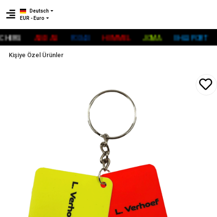
Deutsch
EUR - Euro
ERS
ADİDAS
FOX40
HUMMEL
JOMA
UHLSPORT
RE
Kişiye Özel Ürünler