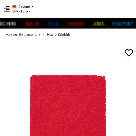
Deutsch
EUR - Euro
HERS
ADİDAS
FOX40
HUMMEL
JOMA
UHLSPORT
Hakem Ekipmanları
Havlu Bileklik