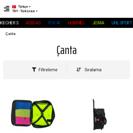
Türkçe
TRY - Türk Lirası
KECHERS
ADİDAS
FOX40
HUMMEL
JOMA
UHLSPORT
Çanta
Çanta
Filtreleme
Sıralama