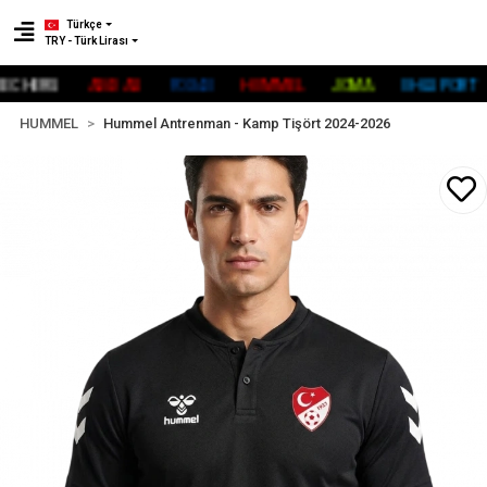
Türkçe
TRY - Türk Lirası
HERS
ADİDAS
FOX40
HUMMEL
JOMA
UHLSPORT
R
HUMMEL
Hummel Antrenman - Kamp Tişört 2024-2026