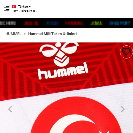
Türkçe
TRY - Türk Lirası
HERS
ADİDAS
FOX40
HUMMEL
JOMA
UHLSPORT
R
HUMMEL
Hummel Milli Takım Ürünleri