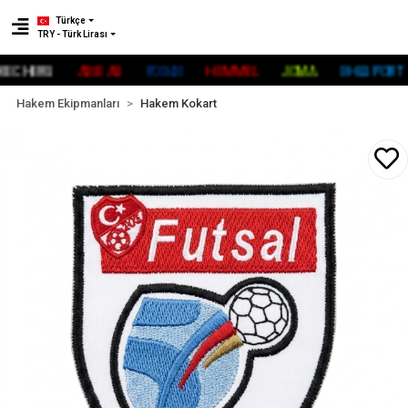
Türkçe
TRY - Türk Lirası
HERS
ADİDAS
FOX40
HUMMEL
JOMA
UHLSPORT
Hakem Ekipmanları
Hakem Kokart