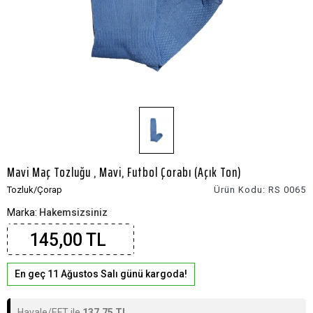
Mavi Maç Tozluğu , Mavi, Futbol Çorabı (Açık Ton)
Tozluk/Çorap
Ürün Kodu:
RS 0065
Marka:
Hakemsizsiniz
145,00 TL
En geç 11 Ağustos Salı günü kargoda!
Havale/EFT ile
137,75 TL