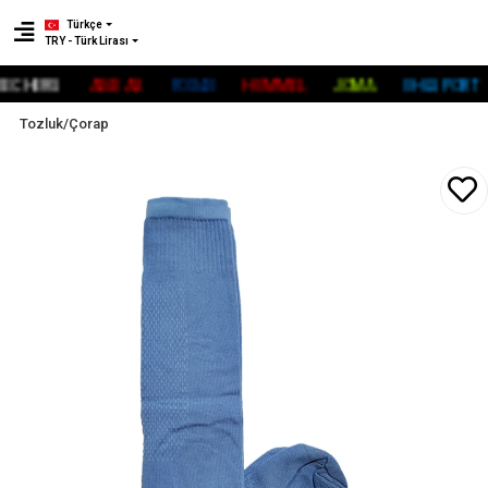
Türkçe
TRY - Türk Lirası
CHERS
ADİDAS
FOX40
HUMMEL
JOMA
UHLSPORT
Tozluk/Çorap