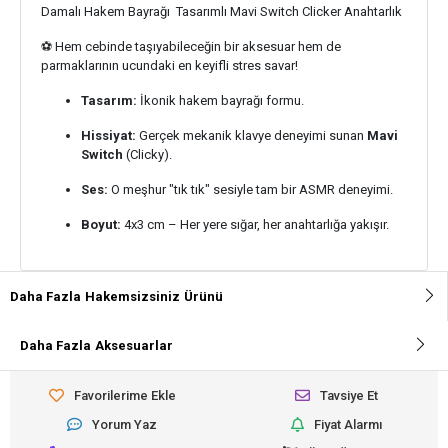
Damalı Hakem Bayrağı Tasarımlı Mavi Switch Clicker Anahtarlık
⚽️ Hem cebinde taşıyabileceğin bir aksesuar hem de
parmaklarının ucundaki en keyifli stres savar!
Tasarım:
İkonik hakem bayrağı formu.
Hissiyat:
Gerçek mekanik klavye deneyimi sunan
Mavi
Switch
(Clicky).
Ses:
O meşhur "tık tık" sesiyle tam bir ASMR deneyimi.
Boyut:
4x3 cm – Her yere sığar, her anahtarlığa yakışır.
Daha Fazla
Hakemsizsiniz
Ürünü
Daha Fazla
Aksesuarlar
Favorilerime Ekle
Tavsiye Et
Yorum Yaz
Fiyat Alarmı