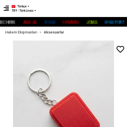
Türkçe
TRY - Türk Lirası
HERS
ADİDAS
FOX40
HUMMEL
JOMA
UHLSPORT
Hakem Ekipmanları
Aksesuarlar