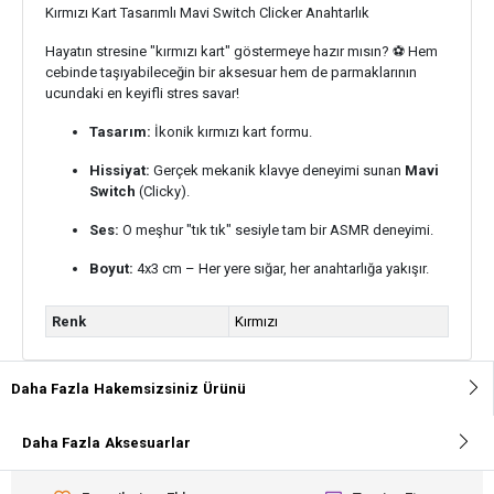
Kırmızı Kart Tasarımlı Mavi Switch Clicker Anahtarlık
Hayatın stresine "kırmızı kart" göstermeye hazır mısın? ⚽️ Hem
cebinde taşıyabileceğin bir aksesuar hem de parmaklarının
ucundaki en keyifli stres savar!
Tasarım:
İkonik kırmızı kart formu.
Hissiyat:
Gerçek mekanik klavye deneyimi sunan
Mavi
Switch
(Clicky).
Ses:
O meşhur "tık tık" sesiyle tam bir ASMR deneyimi.
Boyut:
4x3 cm – Her yere sığar, her anahtarlığa yakışır.
Renk
Kırmızı
Daha Fazla
Hakemsizsiniz
Ürünü
Daha Fazla
Aksesuarlar