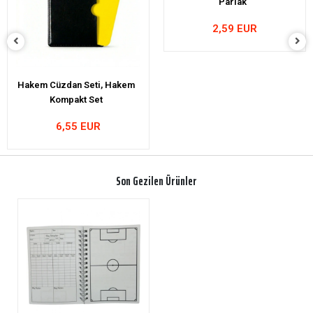
Parlak
2,59 EUR
Sarı Kırmızı Kart, Hakem
Kartı, TFF Baskılı, Parlak
Renkler- 11x8cm
5,86 EUR
4,48 EUR
Son Gezilen Ürünler