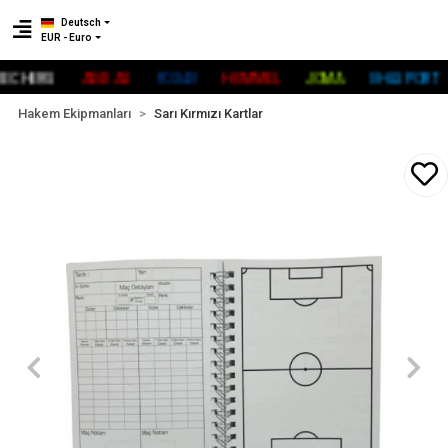
Deutsch
EUR - Euro
HERS
ADİDAS
FOX40
HUMMEL
JOMA
UHLSPORT
Hakem Ekipmanları
Sarı Kırmızı Kartlar