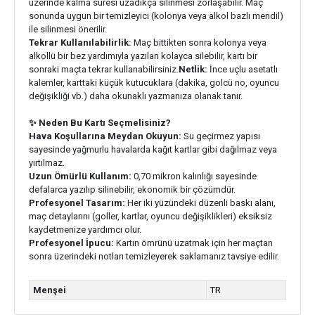
üzerinde kalma süresi uzadıkça silinmesi zorlaşabilir. Maç
sonunda uygun bir temizleyici (kolonya veya alkol bazlı mendil)
ile silinmesi önerilir.
Tekrar Kullanılabilirlik:
Maç bittikten sonra kolonya veya
alkollü bir bez yardımıyla yazıları kolayca silebilir, kartı bir
sonraki maçta tekrar kullanabilirsiniz.
Netlik:
İnce uçlu asetatlı
kalemler, karttaki küçük kutucuklara (dakika, golcü no, oyuncu
değişikliği vb.) daha okunaklı yazmanıza olanak tanır.
✨ Neden Bu Kartı Seçmelisiniz?
Hava Koşullarına Meydan Okuyun:
Su geçirmez yapısı
sayesinde yağmurlu havalarda kağıt kartlar gibi dağılmaz veya
yırtılmaz.
Uzun Ömürlü Kullanım:
0,70 mikron kalınlığı sayesinde
defalarca yazılıp silinebilir, ekonomik bir çözümdür.
Profesyonel Tasarım:
Her iki yüzündeki düzenli baskı alanı,
maç detaylarını (goller, kartlar, oyuncu değişiklikleri) eksiksiz
kaydetmenize yardımcı olur.
Profesyonel İpucu:
Kartın ömrünü uzatmak için her maçtan
sonra üzerindeki notları temizleyerek saklamanız tavsiye edilir.
Menşei
TR