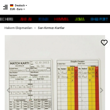
Deutsch
EUR - Euro
HERS
ADİDAS
FOX40
HUMMEL
JOMA
UHLSPORT
R
Hakem Ekipmanları
Sarı Kırmızı Kartlar