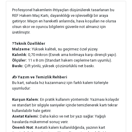
Profesyonel hakemlerin ihtiyaçları düşünülerek tasarlanan bu
REF Hakem Maç Kartı, dayanıklılığı ve işlevselliği bir araya
getiriyor. Maçın en hareketli anlarında, hava koşulları ne olursa
olsun skor ve oyuncu bilgilerini güvenle not almanız için
üretilmiştir.
?Teknik Özellikler
Malzeme:
Yüksek kaliteli, su geçirmez özel yüzey.
Kalınlık:
0,70 mikron (Esnek ama kırılmaya karşı dirençli yapı).
Ölçüler:
11 x 8 cm (Standart hakem ceplerine tam uyumlu).
Baskı:
Çift yönlü, yüksek çözünürlüklü net baskı.
✍️ Yazım ve Temizlik Rehberi
Bu kart, sahada hız kazanmanız için farklı kalem türleriyle
uyumludur:
Kurşun Kalem:
En pratik kullanım yöntemidir. Yazması kolaydır
ve standart bir silgiyle saniyeler içinde temizlenerek kartı tekrar
kullanılabilir hale getirir.
Asetat Kalemi:
Daha kalıcı ve net bir yazı sağlar. Yağışlı
havalarda mükemmel sonuç verir.
Önemli Not:
Asetatlı kalem kullanıldığında, yazının kart