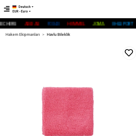
Deutsch
EUR - Euro
HERS
ADİDAS
FOX40
HUMMEL
JOMA
UHLSPORT
Hakem Ekipmanları
Havlu Bileklik