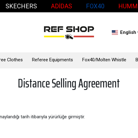
KECHERS
ADİDAS
FOX40
HUMMEL
English
ree Clothes
Referee Equipments
Fox40/Molten Whistle
Distance Selling Agreement
landığı tarih itibarıyla yürürlüğe girmiştir.