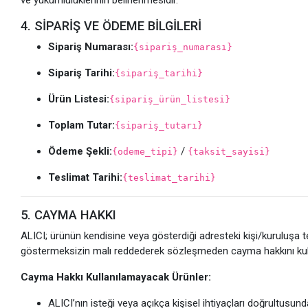
ve yükümlülüklerinin belirlenmesidir.
4. SİPARİŞ VE ÖDEME BİLGİLERİ
Sipariş Numarası:
{sipariş_numarası}
Sipariş Tarihi:
{sipariş_tarihi}
Ürün Listesi:
{sipariş_ürün_listesi}
Toplam Tutar:
{sipariş_tutarı}
Ödeme Şekli:
/
{odeme_tipi}
{taksit_sayisi}
Teslimat Tarihi:
{teslimat_tarihi}
5. CAYMA HAKKI
ALICI; ürünün kendisine veya gösterdiği adresteki kişi/kuruluşa t
göstermeksizin malı reddederek sözleşmeden cayma hakkını kulla
Cayma Hakkı Kullanılamayacak Ürünler:
ALICI’nın isteği veya açıkça kişisel ihtiyaçları doğrultusunda