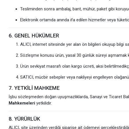
Tesliminden sonra ambalaj, bant, mühür, paket gibi koruyuc
Elektronik ortamda anında ifa edilen hizmetler veya tüketic
6. GENEL HÜKÜMLER
ALICI, internet sitesinde yer alan ön bilgileri okuyup bilgi 
Sözleşme konusu ürün, yasal 30 günlük süreyi aşmamak kaydı 
Ürün sevkiyat masrafı olan kargo ücreti, aksi belirtilmedik
SATICI, mücbir sebepler veya nakliyeyi engelleyen olağanü
7. YETKİLİ MAHKEME
İşbu sözleşmeden doğan uyuşmazlıklarda, Sanayi ve Ticaret Baka
Mahkemeleri
yetkilidir.
8. YÜRÜRLÜK
ALICI, site üzerinden verdiği siparişe ait ödemeyi gerçekleştirdiğ