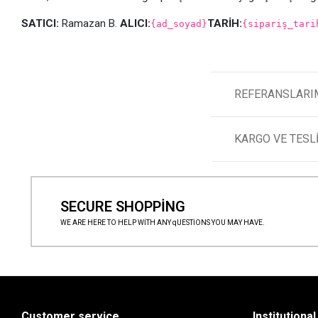
SATICI:
Ramazan B.
ALICI:
TARİH:
{ad_soyad}
{sipariş_tari
REFERANSLARI
KARGO VE TES
SECURE SHOPPİNG
WE ARE HERE TO HELP WİTH ANY qUESTİONS YOU MAY HAVE.
Customer service
Institutional