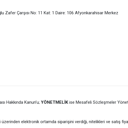
u Zafer Çarşısı No: 11 Kat: 1 Daire: 106 Afyonkarahisar Merkez
ması Hakkında Kanun’u;
YÖNETMELİK
ise Mesafeli Sözleşmeler Yönetm
rinden elektronik ortamda siparişini verdiği, nitelikleri ve satış fiyatı b