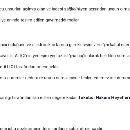
u unsurları açılmış olan ve iadesi sağlık/hijyen açısından uygun olma
iye anında teslim edilen gayrimaddi mallar.
sahibi olduğunu ve elektronik ortamda gerekli teyidi verdiğini kabul eder
ile ALICI'nın yerleşim yeri uzaklığına bağlı olarak belirtilen süre zar
çe
ALICI
tarafından ödenecektir.
stü durumlar nedeni ile ürünü süresi içinde teslim edemez ise durumu
nlığı tarafından ilan edilen değere kadar
Tüketici Hakem Heyetler
inde işbu sözleşmenin tüm şartlarını kabul etmiş sayılır.