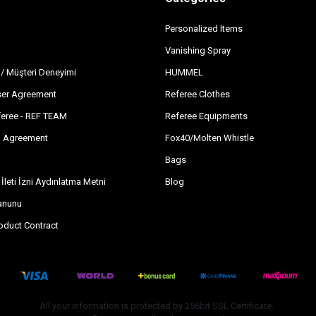
Personalized Items
Vanishing Spray
 / Müşteri Deneyimi
HUMMEL
er Agreement
Referee Clothes
feree - REF TEAM
Referee Equipments
ng Agreement
Fox40/Molten Whistle
Bags
 İleti İzni Aydınlatma Metni
Blog
Kanunu
oduct Contract
All your information is protected by 256bit SSL Certificate.