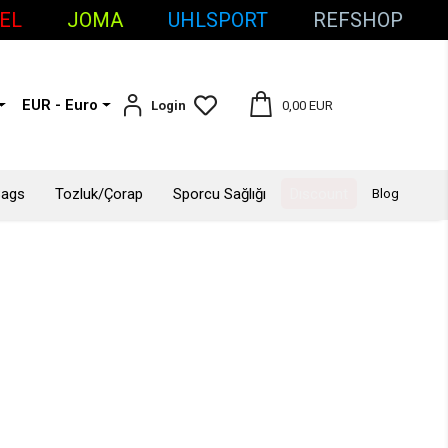
JOMA
UHLSPORT
REFSHOP
BA
EUR - Euro
Login
0,00 EUR
Bags
Tozluk/Çorap
Sporcu Sağlığı
Dıscount
Blog