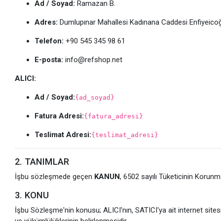
Ad / Soyad:
Ramazan B.
Adres:
Dumlupınar Mahallesi Kadınana Caddesi Enfiyeicoğl
Telefon:
+90 545 345 98 61
E-posta:
info@refshop.net
ALICI:
Ad / Soyad:
{ad_soyad}
Fatura Adresi:
{fatura_adresi}
Teslimat Adresi:
{teslimat_adresi}
2. TANIMLAR
İşbu sözleşmede geçen
KANUN
, 6502 sayılı Tüketicinin Korun
3. KONU
İşbu Sözleşme'nin konusu; ALICI'nın, SATICI'ya ait internet sitesi üze