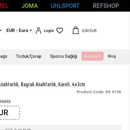
JOMA
UHLSPORT
REFSHOP
BAD
EUR - Euro
Login
0,00 EUR
Bags
Tozluk/Çorap
Sporcu Sağlığı
Dıscount
Blog
nahtarlık, Bayrak Anahtarlık, Kareli, 4x3cm
Product Code:
RS 0156
siniz
EUR