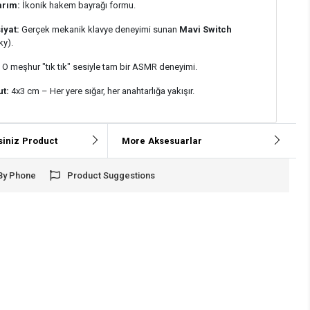
arım:
İkonik hakem bayrağı formu.
iyat:
Gerçek mekanik klavye deneyimi sunan
Mavi Switch
ky).
:
O meşhur "tık tık" sesiyle tam bir ASMR deneyimi.
ut:
4x3 cm – Her yere sığar, her anahtarlığa yakışır.
iniz
Product
More
Aksesuarlar
By Phone
Product Suggestions