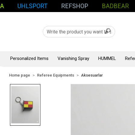
UHLSPORT
REFSHOP
BADBEAR
S
Personalized Items
Vanishing Spray
HUMMEL
Refe
Home page
Referee Equipments
Aksesuarlar