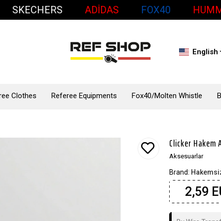
KECHERS
ADİDAS
FOX40
HUMMEL
English
ree Clothes
Referee Equipments
Fox40/Molten Whistle
Clicker Hakem A
Aksesuarlar
Brand:
Hakemsiz
2,59 