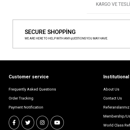
KARGO VE TES
SECURE SHOPPİNG
WE ARE HERE TO HELP WİTH ANY qUESTİONS YOU MAY HAVE.
Customer service
Institutional
Frequently Asked Questions
About Us
Order Tracking
Contact Us
Payment Notification
Referanslarımız
Membership/Us
World Class Re