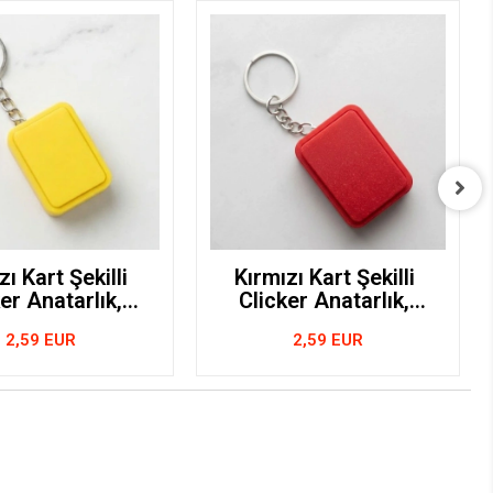
zı Kart Şekilli
Kırmızı Kart Şekilli
er Anatarlık,
Clicker Anatarlık,
 Anahtarlık,
Hakem Anahtarlık,
2,59 EUR
2,59 EUR
4x3cm
4x3cm