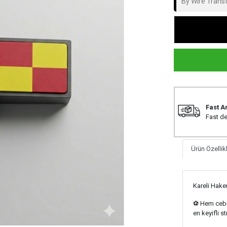
By Wire Trans
Fast A
Fast de
Ürün Özellikl
Kareli Hake
⚽️ Hem cebi
en keyifli s