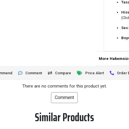
Tas
Hiss
(Clic
Ses
Boy
More
Hakemsizs
ommend
Comment
Compare
Price Alert
Order 
There are no comments for this product yet.
Comment
Similar Products