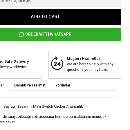
fer/EFT
2,46 EUR
ADD TO CART
ORDER WITH WHATSAPP
Müşteri Hizmetleri
nd Safe Delivery
We are here to help with any
livery worldwide
questions you may have.
eri
Garanti ve Teslimat
Yorumlar
m Bayrağı Tasarımlı Mavi Switch Clicker Anahtarlık
nde taşıyabileceğin bir aksesuar hem de parmaklarının ucundaki
tres savar!