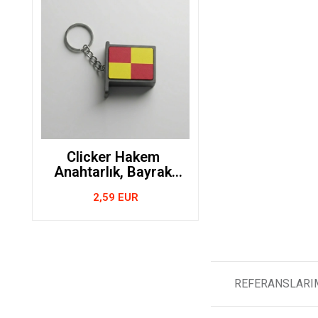
Clicker Hakem
Anahtarlık, Bayrak
Anahtarlık, Kareli,
2,59 EUR
4x3cm
REFERANSLARI