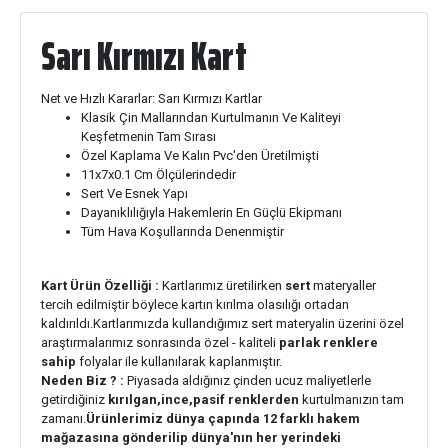
Sarı Kırmızı Kart
Net ve Hızlı Kararlar: Sarı Kırmızı Kartlar
Klasik Çin Mallarından Kurtulmanın Ve Kaliteyi
Keşfetmenin Tam Sırası
Özel Kaplama Ve Kalın Pvc'den Üretilmişti
11x7x0.1 Cm Ölçülerindedir
Sert Ve Esnek Yapı
Dayanıklılığıyla Hakemlerin En Güçlü Ekipmanı
Tüm Hava Koşullarında Denenmiştir
Kart Ürün Özelliği :
Kartlarımız üretilirken
sert
materyaller
tercih edilmiştir böylece kartın kırılma olasılığı ortadan
kaldırıldı.Kartlarımızda kullandığımız sert materyalin üzerini özel
araştırmalarımız sonrasında özel - kaliteli
parlak renklere
sahip
folyalar ile kullanılarak kaplanmıştır.
Neden Biz ? :
Piyasada aldığınız çinden ucuz maliyetlerle
getirdiğiniz
kırılgan,ince,pasif renklerden
kurtulmanızın tam
zamanı.
Ürünlerimiz dünya çapında 12 farklı hakem
mağazasına gönderilip dünya'nın her yerindeki