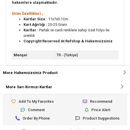
hakemlere ulaşmaktadır.
Ürün Özellikleri ;
Kartlar Size :
11x7x0.1Cm
Kart Ağırlığı :
20-25 Gram
Kartlar :
Parlak ve canlı renklere sahip özel folyo ile
üretildi
Copyright Reserved At Refshop & Hakemsizsiniz
Menşei
TR - (Türkiye)
More
Hakemsizsiniz
Product
More
Sarı Kırmızı Kartlar
Add To My Favorites
Recommend
Comment
Price Alert
Order By Phone
Product Suggestions