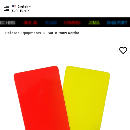
English
EUR - Euro
HERS
ADİDAS
FOX40
HUMMEL
JOMA
UHLSPORT
Referee Equipments
Sarı Kırmızı Kartlar